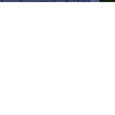
WOHNANLAGE
Wohnanlage Der Masterplan von Marrioutt
wird durch vier Hauptmerkmale definiert:
zum einen zeichnet sich die Anlage durch
die weiträumige Landschaftsplanung aus,
mit einem See und angeschlossenem Park,
der sich am höchsten Punkt des Geländes
befindet. Ein großer Platz, bildet den eher
städtisch angelegten Raum des Parks und