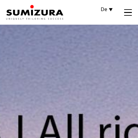
De
En
Fr