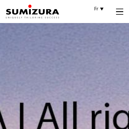
Fr
De
En