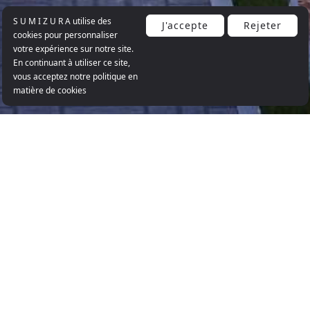
S U M I Z U R A utilise des
J'accepte
Rejeter
cookies pour personnaliser
votre expérience sur notre site.
En continuant à utiliser ce site,
vous acceptez notre politique en
matière de cookies
COMMUNAUTÉ
RÉSIDENTIELLE SÉCURISÉE
Le plan directeur de Marrioutt est défini par